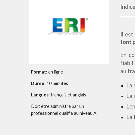
Indice
Il es
font p
En co
fiabi
au tr
Format:
en ligne
Durée:
10
minutes
La 
Langues:
français et anglais
La 
L'e
Doit être administré par un
professionnel qualifié au niveau A
La 