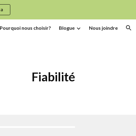
ca
ion
Pourquoi nous choisir?
Blogue
Nous joindre
Fiabilité