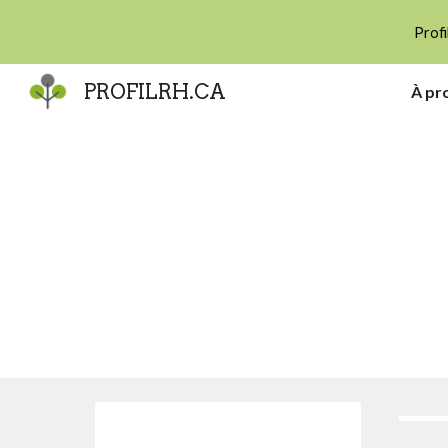
Profi
Sk
PROFILRH.CA
À pr