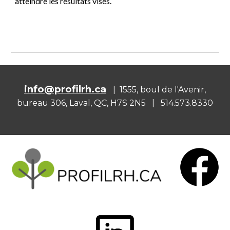
atteindre les résultats visés.
info@profilrh.ca
| 1555, boul de l'Avenir,
bureau 306, Laval, QC, H7S 2N5 | 514.573.8330