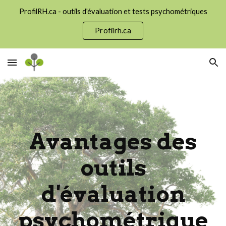
ProfilRH.ca - outils d'évaluation et tests psychométriques
Skip to main content
Skip to navigation
Profilrh.ca
Avantages des
outils
d'évaluation
psychométrique